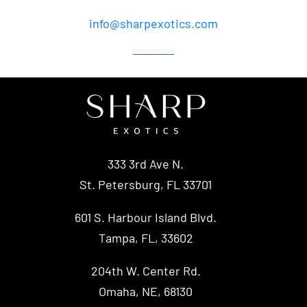
877.358.2064
info@sharpexotics.com
333 3rd Ave N.
St. Petersburg, FL 33701
601 S. Harbour Island Blvd.
Tampa, FL, 33602
204th W. Center Rd.
Omaha, NE, 68130