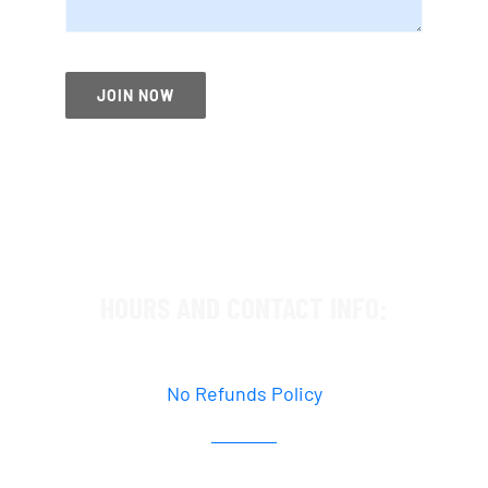
JOIN NOW
HOURS AND CONTACT INFO:
By Appointment Only
No Refunds Policy