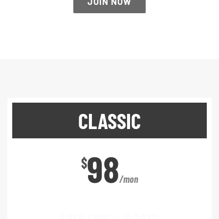
JOIN NOW
CLASSIC
98
$
/mon
FREE TRIAL – 15 DAYS